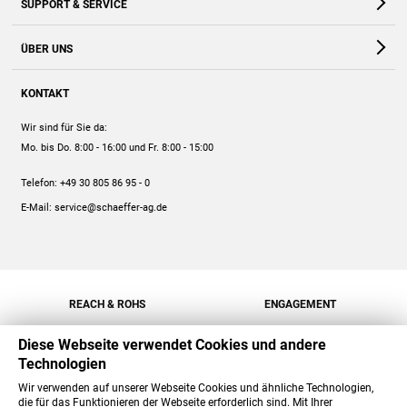
SUPPORT & SERVICE
Webshop
Kontakt
ÜBER UNS
FAQ
Unternehmen
Online-Hilfe
KONTAKT
Historie
Anleitungen
Wir sind für Sie da:
Engagement
Preise
Mo. bis Do. 8:00 - 16:00
und Fr. 8:00 - 15:00
Jobs
Mengenrabatt
Telefon:
+49 30 805 86 95 - 0
Versand
E-Mail:
service@schaeffer-ag.de
REACH & ROHS
ENGAGEMENT
Diese Webseite verwendet Cookies und andere
Technologien
Wir verwenden auf unserer Webseite Cookies und ähnliche Technologien,
die für das Funktionieren der Webseite erforderlich sind. Mit Ihrer