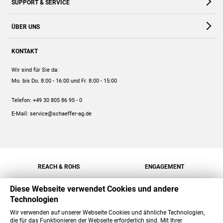
SUPPORT & SERVICE
Webshop
Kontakt
ÜBER UNS
FAQ
Unternehmen
Online-Hilfe
KONTAKT
Historie
Anleitungen
Wir sind für Sie da:
Engagement
Preise
Mo. bis Do. 8:00 - 16:00
und Fr. 8:00 - 15:00
Jobs
Mengenrabatt
Telefon:
+49 30 805 86 95 - 0
Versand
E-Mail:
service@schaeffer-ag.de
REACH & ROHS
ENGAGEMENT
Diese Webseite verwendet Cookies und andere
Technologien
Wir verwenden auf unserer Webseite Cookies und ähnliche Technologien,
die für das Funktionieren der Webseite erforderlich sind. Mit Ihrer