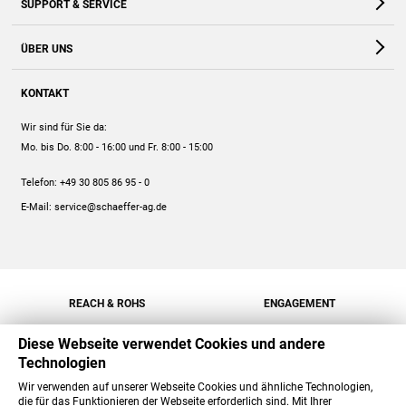
SUPPORT & SERVICE
Webshop
Kontakt
ÜBER UNS
FAQ
Unternehmen
Online-Hilfe
KONTAKT
Historie
Anleitungen
Wir sind für Sie da:
Engagement
Preise
Mo. bis Do. 8:00 - 16:00
und Fr. 8:00 - 15:00
Jobs
Mengenrabatt
Telefon:
+49 30 805 86 95 - 0
Versand
E-Mail:
service@schaeffer-ag.de
REACH & ROHS
ENGAGEMENT
Diese Webseite verwendet Cookies und andere
Technologien
Wir verwenden auf unserer Webseite Cookies und ähnliche Technologien,
die für das Funktionieren der Webseite erforderlich sind. Mit Ihrer