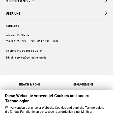
SUPPORT & SERVICE
Webshop
Kontakt
ÜBER UNS
FAQ
Unternehmen
Online-Hilfe
KONTAKT
Historie
Anleitungen
Wir sind für Sie da:
Engagement
Preise
Mo. bis Do. 8:00 - 16:00
und Fr. 8:00 - 15:00
Jobs
Mengenrabatt
Telefon:
+49 30 805 86 95 - 0
Versand
E-Mail:
service@schaeffer-ag.de
REACH & ROHS
ENGAGEMENT
Diese Webseite verwendet Cookies und andere
Technologien
Wir verwenden auf unserer Webseite Cookies und ähnliche Technologien,
die für das Funktionieren der Webseite erforderlich sind. Mit Ihrer