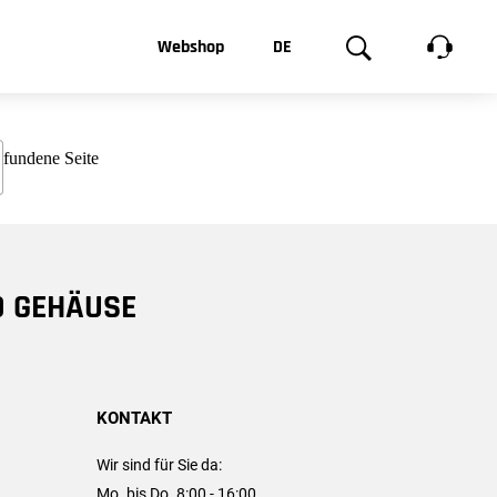
t, was Sie
Webshop
DE
te
Produktgalerie
EN
e
FR
chsen
D GEHÄUSE
KONTAKT
Wir sind für Sie da:
Mo. bis Do. 8:00 - 16:00