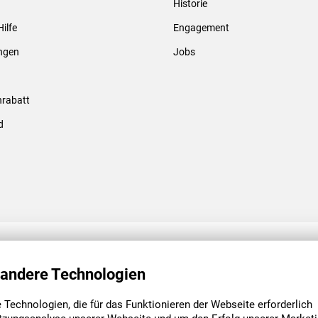
Historie
Gewindebolzen & -hülsen
Hilfe
Engagement
ungen
Jobs
rabatt
d
ENGAGEMENT
UNSERE NIEDE
 andere Technologien
Technologien, die für das Funktionieren der Webseite erforderlich