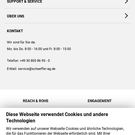
SUPPORT & SERVICE
Webshop
Kontakt
ÜBER UNS
FAQ
Unternehmen
Online-Hilfe
KONTAKT
Historie
Anleitungen
Wir sind für Sie da:
Engagement
Preise
Mo. bis Do. 8:00 - 16:00
und Fr. 8:00 - 15:00
Jobs
Mengenrabatt
Telefon:
+49 30 805 86 95 - 0
Versand
E-Mail:
service@schaeffer-ag.de
REACH & ROHS
ENGAGEMENT
Diese Webseite verwendet Cookies und andere
Technologien
Wir verwenden auf unserer Webseite Cookies und ähnliche Technologien,
die für das Funktionieren der Webseite erforderlich sind. Mit Ihrer