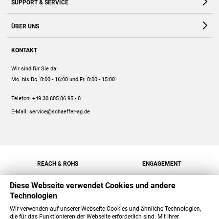
SUPPORT & SERVICE
Webshop
Kontakt
ÜBER UNS
FAQ
Unternehmen
Online-Hilfe
KONTAKT
Historie
Anleitungen
Wir sind für Sie da:
Engagement
Preise
Mo. bis Do. 8:00 - 16:00
und Fr. 8:00 - 15:00
Jobs
Mengenrabatt
Telefon:
+49 30 805 86 95 - 0
Versand
E-Mail:
service@schaeffer-ag.de
REACH & ROHS
ENGAGEMENT
Diese Webseite verwendet Cookies und andere
Technologien
Wir verwenden auf unserer Webseite Cookies und ähnliche Technologien,
die für das Funktionieren der Webseite erforderlich sind. Mit Ihrer