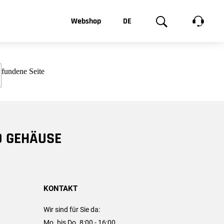
t, was Sie
Webshop
DE
te
Produktgalerie
EN
e
FR
chsen
D GEHÄUSE
KONTAKT
Wir sind für Sie da:
Mo. bis Do. 8:00 - 16:00