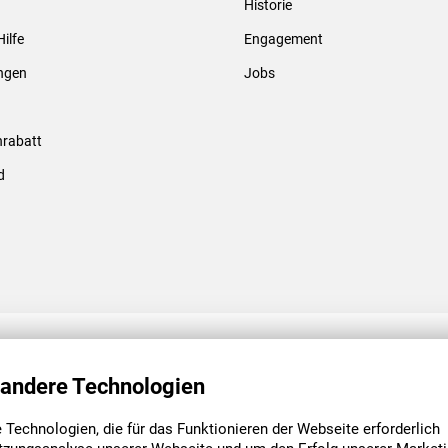
Historie
Gewindebolzen & -hülsen
Hilfe
Engagement
ungen
Jobs
rabatt
d
ENGAGEMENT
UNSERE NIEDE
 andere Technologien
Technologien, die für das Funktionieren der Webseite erforderlich