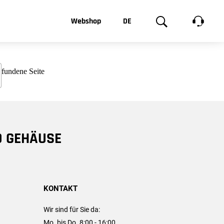
t, was Sie
Webshop
DE
te
Produktgalerie
EN
e
FR
chsen
D GEHÄUSE
KONTAKT
Wir sind für Sie da:
Mo. bis Do. 8:00 - 16:00