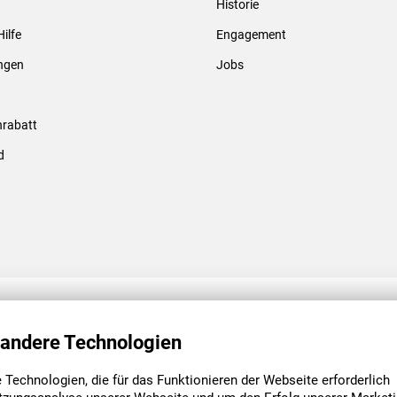
Historie
Gewindebolzen & -hülsen
Hilfe
Engagement
ungen
Jobs
rabatt
d
ENGAGEMENT
UNSERE NIEDE
 andere Technologien
Technologien, die für das Funktionieren der Webseite erforderlich