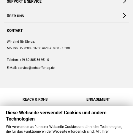
SUPPORT & SERVICE
Webshop
Kontakt
ÜBER UNS
FAQ
Unternehmen
Online-Hilfe
KONTAKT
Historie
Anleitungen
Wir sind für Sie da:
Engagement
Preise
Mo. bis Do. 8:00 - 16:00
und Fr. 8:00 - 15:00
Jobs
Mengenrabatt
Telefon:
+49 30 805 86 95 - 0
Versand
E-Mail:
service@schaeffer-ag.de
REACH & ROHS
ENGAGEMENT
Diese Webseite verwendet Cookies und andere
Technologien
Wir verwenden auf unserer Webseite Cookies und ähnliche Technologien,
die für das Funktionieren der Webseite erforderlich sind. Mit Ihrer