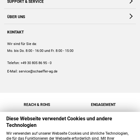
SUPPORT & SERVICE
Webshop
Kontakt
ÜBER UNS
FAQ
Unternehmen
Online-Hilfe
KONTAKT
Historie
Anleitungen
Wir sind für Sie da:
Engagement
Preise
Mo. bis Do. 8:00 - 16:00
und Fr. 8:00 - 15:00
Jobs
Mengenrabatt
Telefon:
+49 30 805 86 95 - 0
Versand
E-Mail:
service@schaeffer-ag.de
REACH & ROHS
ENGAGEMENT
Diese Webseite verwendet Cookies und andere
Technologien
Wir verwenden auf unserer Webseite Cookies und ähnliche Technologien,
die für das Funktionieren der Webseite erforderlich sind. Mit Ihrer