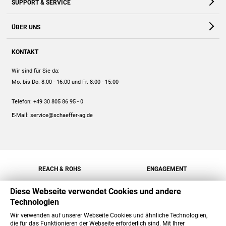
SUPPORT & SERVICE
Webshop
Kontakt
ÜBER UNS
FAQ
Unternehmen
Online-Hilfe
KONTAKT
Historie
Anleitungen
Wir sind für Sie da:
Engagement
Preise
Mo. bis Do. 8:00 - 16:00
und Fr. 8:00 - 15:00
Jobs
Mengenrabatt
Telefon:
+49 30 805 86 95 - 0
Versand
E-Mail:
service@schaeffer-ag.de
REACH & ROHS
ENGAGEMENT
Diese Webseite verwendet Cookies und andere
Technologien
Wir verwenden auf unserer Webseite Cookies und ähnliche Technologien,
die für das Funktionieren der Webseite erforderlich sind. Mit Ihrer