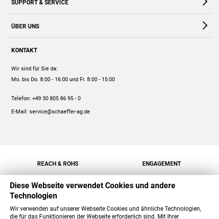
SUPPORT & SERVICE
Webshop
Kontakt
ÜBER UNS
FAQ
Unternehmen
Online-Hilfe
KONTAKT
Historie
Anleitungen
Wir sind für Sie da:
Engagement
Preise
Mo. bis Do. 8:00 - 16:00
und Fr. 8:00 - 15:00
Jobs
Mengenrabatt
Telefon:
+49 30 805 86 95 - 0
Versand
E-Mail:
service@schaeffer-ag.de
REACH & ROHS
ENGAGEMENT
Diese Webseite verwendet Cookies und andere
Technologien
Wir verwenden auf unserer Webseite Cookies und ähnliche Technologien,
die für das Funktionieren der Webseite erforderlich sind. Mit Ihrer