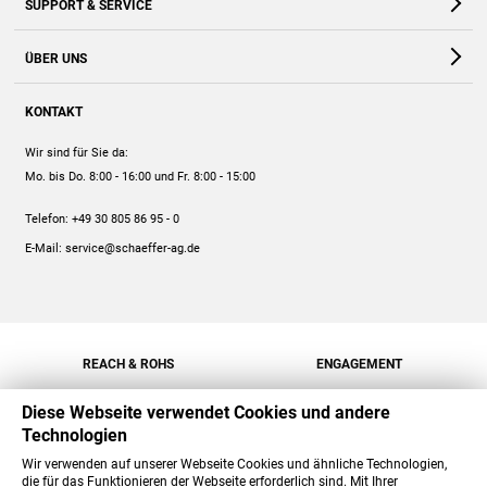
SUPPORT & SERVICE
Webshop
Kontakt
ÜBER UNS
FAQ
Unternehmen
Online-Hilfe
KONTAKT
Historie
Anleitungen
Wir sind für Sie da:
Engagement
Preise
Mo. bis Do. 8:00 - 16:00
und Fr. 8:00 - 15:00
Jobs
Mengenrabatt
Telefon:
+49 30 805 86 95 - 0
Versand
E-Mail:
service@schaeffer-ag.de
REACH & ROHS
ENGAGEMENT
Diese Webseite verwendet Cookies und andere
Technologien
Wir verwenden auf unserer Webseite Cookies und ähnliche Technologien,
die für das Funktionieren der Webseite erforderlich sind. Mit Ihrer