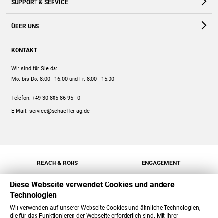
SUPPORT & SERVICE
Webshop
Kontakt
ÜBER UNS
FAQ
Unternehmen
Online-Hilfe
KONTAKT
Historie
Anleitungen
Wir sind für Sie da:
Engagement
Preise
Mo. bis Do. 8:00 - 16:00
und Fr. 8:00 - 15:00
Jobs
Mengenrabatt
Telefon:
+49 30 805 86 95 - 0
Versand
E-Mail:
service@schaeffer-ag.de
REACH & ROHS
ENGAGEMENT
Diese Webseite verwendet Cookies und andere
Technologien
Wir verwenden auf unserer Webseite Cookies und ähnliche Technologien,
die für das Funktionieren der Webseite erforderlich sind. Mit Ihrer