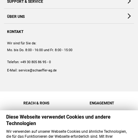
SUPPORT & SERVICE
Webshop
Kontakt
ÜBER UNS
FAQ
Unternehmen
Online-Hilfe
KONTAKT
Historie
Anleitungen
Wir sind für Sie da:
Engagement
Preise
Mo. bis Do. 8:00 - 16:00
und Fr. 8:00 - 15:00
Jobs
Mengenrabatt
Telefon:
+49 30 805 86 95 - 0
Versand
E-Mail:
service@schaeffer-ag.de
REACH & ROHS
ENGAGEMENT
Diese Webseite verwendet Cookies und andere
Technologien
Wir verwenden auf unserer Webseite Cookies und ähnliche Technologien,
die für das Funktionieren der Webseite erforderlich sind. Mit Ihrer