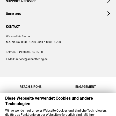
SUPPORT & SERVICE
Webshop
Kontakt
ÜBER UNS
FAQ
Unternehmen
Online-Hilfe
KONTAKT
Historie
Anleitungen
Wir sind für Sie da:
Engagement
Preise
Mo. bis Do. 8:00 - 16:00
und Fr. 8:00 - 15:00
Jobs
Mengenrabatt
Telefon:
+49 30 805 86 95 - 0
Versand
E-Mail:
service@schaeffer-ag.de
REACH & ROHS
ENGAGEMENT
Diese Webseite verwendet Cookies und andere
Technologien
Wir verwenden auf unserer Webseite Cookies und ähnliche Technologien,
die für das Funktionieren der Webseite erforderlich sind. Mit Ihrer