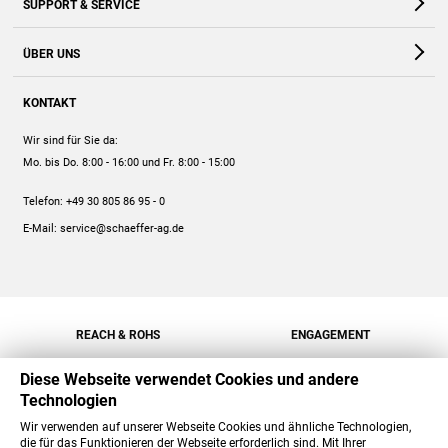
SUPPORT & SERVICE
Webshop
Kontakt
ÜBER UNS
FAQ
Unternehmen
Online-Hilfe
KONTAKT
Historie
Anleitungen
Wir sind für Sie da:
Engagement
Preise
Mo. bis Do. 8:00 - 16:00
und Fr. 8:00 - 15:00
Jobs
Mengenrabatt
Telefon:
+49 30 805 86 95 - 0
Versand
E-Mail:
service@schaeffer-ag.de
REACH & ROHS
ENGAGEMENT
Diese Webseite verwendet Cookies und andere
Technologien
Wir verwenden auf unserer Webseite Cookies und ähnliche Technologien,
die für das Funktionieren der Webseite erforderlich sind. Mit Ihrer