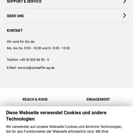
SUPPORT & SERVICE
Webshop
Kontakt
ÜBER UNS
FAQ
Unternehmen
Online-Hilfe
KONTAKT
Historie
Anleitungen
Wir sind für Sie da:
Engagement
Preise
Mo. bis Do. 8:00 - 16:00
und Fr. 8:00 - 15:00
Jobs
Mengenrabatt
Telefon:
+49 30 805 86 95 - 0
Versand
E-Mail:
service@schaeffer-ag.de
REACH & ROHS
ENGAGEMENT
Diese Webseite verwendet Cookies und andere
Technologien
Wir verwenden auf unserer Webseite Cookies und ähnliche Technologien,
die für das Funktionieren der Webseite erforderlich sind. Mit Ihrer