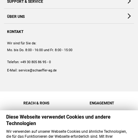
SUPPORT & SERVICE
Webshop
Kontakt
ÜBER UNS
FAQ
Unternehmen
Online-Hilfe
KONTAKT
Historie
Anleitungen
Wir sind für Sie da:
Engagement
Preise
Mo. bis Do. 8:00 - 16:00
und Fr. 8:00 - 15:00
Jobs
Mengenrabatt
Telefon:
+49 30 805 86 95 - 0
Versand
E-Mail:
service@schaeffer-ag.de
REACH & ROHS
ENGAGEMENT
Diese Webseite verwendet Cookies und andere
Technologien
Wir verwenden auf unserer Webseite Cookies und ähnliche Technologien,
die für das Funktionieren der Webseite erforderlich sind. Mit Ihrer