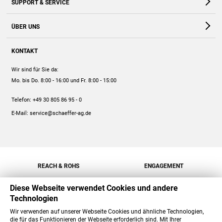
SUPPORT & SERVICE
Webshop
Kontakt
ÜBER UNS
FAQ
Unternehmen
Online-Hilfe
KONTAKT
Historie
Anleitungen
Wir sind für Sie da:
Engagement
Preise
Mo. bis Do. 8:00 - 16:00
und Fr. 8:00 - 15:00
Jobs
Mengenrabatt
Telefon:
+49 30 805 86 95 - 0
Versand
E-Mail:
service@schaeffer-ag.de
REACH & ROHS
ENGAGEMENT
Diese Webseite verwendet Cookies und andere
Technologien
Wir verwenden auf unserer Webseite Cookies und ähnliche Technologien,
die für das Funktionieren der Webseite erforderlich sind. Mit Ihrer