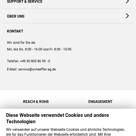
SUPPORT & SERVICE
Webshop
Kontakt
ÜBER UNS
FAQ
Unternehmen
Online-Hilfe
KONTAKT
Historie
Anleitungen
Wir sind für Sie da:
Engagement
Preise
Mo. bis Do. 8:00 - 16:00
und Fr. 8:00 - 15:00
Jobs
Mengenrabatt
Telefon:
+49 30 805 86 95 - 0
Versand
E-Mail:
service@schaeffer-ag.de
REACH & ROHS
ENGAGEMENT
Diese Webseite verwendet Cookies und andere
Technologien
Wir verwenden auf unserer Webseite Cookies und ähnliche Technologien,
die für das Funktionieren der Webseite erforderlich sind. Mit Ihrer