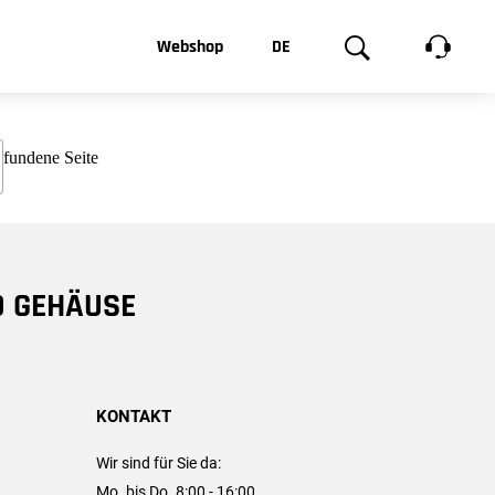
t, was Sie
Webshop
DE
te
Produktgalerie
EN
e
FR
chsen
D GEHÄUSE
KONTAKT
Wir sind für Sie da:
Mo. bis Do. 8:00 - 16:00