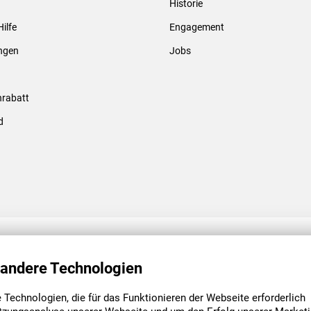
Historie
Gewindebolzen & -hülsen
Hilfe
Engagement
ungen
Jobs
rabatt
d
ENGAGEMENT
UNSERE NIEDE
 andere Technologien
Technologien, die für das Funktionieren der Webseite erforderlich