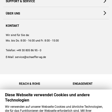
SUPPORT & SERVICE
Webshop
Kontakt
ÜBER UNS
FAQ
Unternehmen
Online-Hilfe
KONTAKT
Historie
Anleitungen
Wir sind für Sie da:
Engagement
Preise
Mo. bis Do. 8:00 - 16:00
und Fr. 8:00 - 15:00
Jobs
Mengenrabatt
Telefon:
+49 30 805 86 95 - 0
Versand
E-Mail:
service@schaeffer-ag.de
REACH & ROHS
ENGAGEMENT
Diese Webseite verwendet Cookies und andere
Technologien
Wir verwenden auf unserer Webseite Cookies und ähnliche Technologien,
die für das Funktionieren der Webseite erforderlich sind. Mit Ihrer