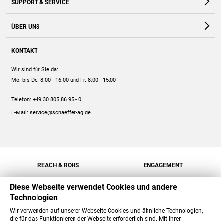
SUPPORT & SERVICE
Webshop
Kontakt
ÜBER UNS
FAQ
Unternehmen
Online-Hilfe
KONTAKT
Historie
Anleitungen
Wir sind für Sie da:
Engagement
Preise
Mo. bis Do. 8:00 - 16:00
und Fr. 8:00 - 15:00
Jobs
Mengenrabatt
Telefon:
+49 30 805 86 95 - 0
Versand
E-Mail:
service@schaeffer-ag.de
REACH & ROHS
ENGAGEMENT
Diese Webseite verwendet Cookies und andere
Technologien
Wir verwenden auf unserer Webseite Cookies und ähnliche Technologien,
die für das Funktionieren der Webseite erforderlich sind. Mit Ihrer