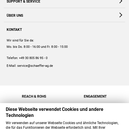
SUPPORT & SERVICE
Webshop
Kontakt
ÜBER UNS
FAQ
Unternehmen
Online-Hilfe
KONTAKT
Historie
Anleitungen
Wir sind für Sie da:
Engagement
Preise
Mo. bis Do. 8:00 - 16:00
und Fr. 8:00 - 15:00
Jobs
Mengenrabatt
Telefon:
+49 30 805 86 95 - 0
Versand
E-Mail:
service@schaeffer-ag.de
REACH & ROHS
ENGAGEMENT
Diese Webseite verwendet Cookies und andere
Technologien
Wir verwenden auf unserer Webseite Cookies und ähnliche Technologien,
die für das Funktionieren der Webseite erforderlich sind. Mit Ihrer