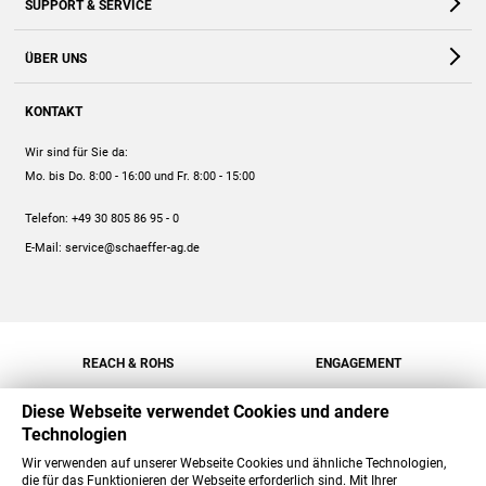
SUPPORT & SERVICE
Webshop
Kontakt
ÜBER UNS
FAQ
Unternehmen
Online-Hilfe
KONTAKT
Historie
Anleitungen
Wir sind für Sie da:
Engagement
Preise
Mo. bis Do. 8:00 - 16:00
und Fr. 8:00 - 15:00
Jobs
Mengenrabatt
Telefon:
+49 30 805 86 95 - 0
Versand
E-Mail:
service@schaeffer-ag.de
REACH & ROHS
ENGAGEMENT
Diese Webseite verwendet Cookies und andere
Technologien
Wir verwenden auf unserer Webseite Cookies und ähnliche Technologien,
die für das Funktionieren der Webseite erforderlich sind. Mit Ihrer