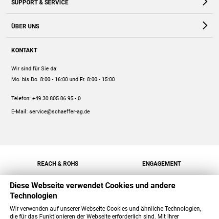
SUPPORT & SERVICE
Webshop
Kontakt
ÜBER UNS
FAQ
Unternehmen
Online-Hilfe
KONTAKT
Historie
Anleitungen
Wir sind für Sie da:
Engagement
Preise
Mo. bis Do. 8:00 - 16:00
und Fr. 8:00 - 15:00
Jobs
Mengenrabatt
Telefon:
+49 30 805 86 95 - 0
Versand
E-Mail:
service@schaeffer-ag.de
REACH & ROHS
ENGAGEMENT
Diese Webseite verwendet Cookies und andere
Technologien
Wir verwenden auf unserer Webseite Cookies und ähnliche Technologien,
die für das Funktionieren der Webseite erforderlich sind. Mit Ihrer