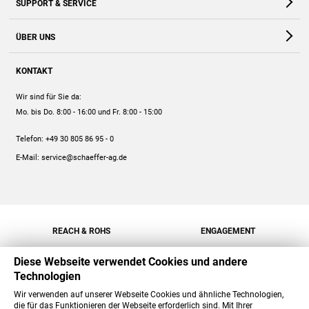
SUPPORT & SERVICE
Webshop
Kontakt
ÜBER UNS
FAQ
Unternehmen
Online-Hilfe
KONTAKT
Historie
Anleitungen
Wir sind für Sie da:
Engagement
Preise
Mo. bis Do. 8:00 - 16:00
und Fr. 8:00 - 15:00
Jobs
Mengenrabatt
Telefon:
+49 30 805 86 95 - 0
Versand
E-Mail:
service@schaeffer-ag.de
REACH & ROHS
ENGAGEMENT
Diese Webseite verwendet Cookies und andere
Technologien
Wir verwenden auf unserer Webseite Cookies und ähnliche Technologien,
die für das Funktionieren der Webseite erforderlich sind. Mit Ihrer