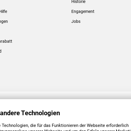
Historie
Gewindebolzen & -hülsen
Hilfe
Engagement
ungen
Jobs
rabatt
d
ENGAGEMENT
UNSERE NIEDE
 andere Technologien
Technologien, die für das Funktionieren der Webseite erforderlich