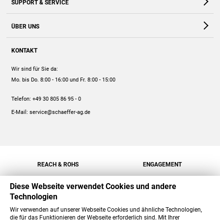
SUPPORT & SERVICE
Webshop
Kontakt
ÜBER UNS
FAQ
Unternehmen
Online-Hilfe
KONTAKT
Historie
Anleitungen
Wir sind für Sie da:
Engagement
Preise
Mo. bis Do. 8:00 - 16:00
und Fr. 8:00 - 15:00
Jobs
Mengenrabatt
Telefon:
+49 30 805 86 95 - 0
Versand
E-Mail:
service@schaeffer-ag.de
REACH & ROHS
ENGAGEMENT
Diese Webseite verwendet Cookies und andere
Technologien
Wir verwenden auf unserer Webseite Cookies und ähnliche Technologien,
die für das Funktionieren der Webseite erforderlich sind. Mit Ihrer