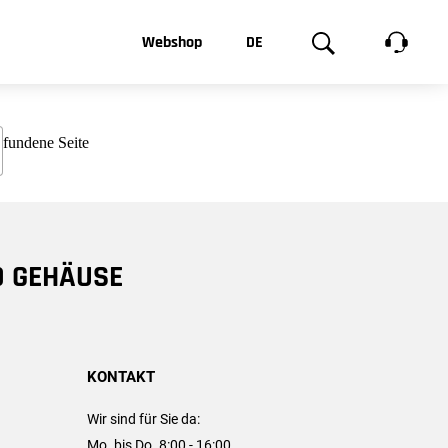
t, was Sie
Webshop
DE
te
Produktgalerie
EN
e
FR
chsen
D GEHÄUSE
KONTAKT
Wir sind für Sie da:
Mo. bis Do. 8:00 - 16:00