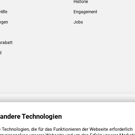
Historie
Gewindebolzen & -hülsen
Hilfe
Engagement
ungen
Jobs
rabatt
d
ENGAGEMENT
UNSERE NIEDE
 andere Technologien
Technologien, die für das Funktionieren der Webseite erforderlich