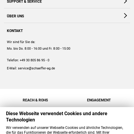
SUPPORT & SERVICE
Webshop
Kontakt
ÜBER UNS
FAQ
Unternehmen
Online-Hilfe
KONTAKT
Historie
Anleitungen
Wir sind für Sie da:
Engagement
Preise
Mo. bis Do. 8:00 - 16:00
und Fr. 8:00 - 15:00
Jobs
Mengenrabatt
Telefon:
+49 30 805 86 95 - 0
Versand
E-Mail:
service@schaeffer-ag.de
REACH & ROHS
ENGAGEMENT
Diese Webseite verwendet Cookies und andere
Technologien
Wir verwenden auf unserer Webseite Cookies und ähnliche Technologien,
die für das Funktionieren der Webseite erforderlich sind. Mit Ihrer