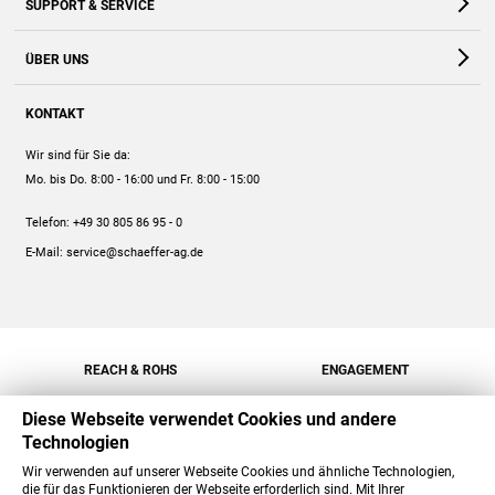
SUPPORT & SERVICE
Webshop
Kontakt
ÜBER UNS
FAQ
Unternehmen
Online-Hilfe
KONTAKT
Historie
Anleitungen
Wir sind für Sie da:
Engagement
Preise
Mo. bis Do. 8:00 - 16:00
und Fr. 8:00 - 15:00
Jobs
Mengenrabatt
Telefon:
+49 30 805 86 95 - 0
Versand
E-Mail:
service@schaeffer-ag.de
REACH & ROHS
ENGAGEMENT
Diese Webseite verwendet Cookies und andere
Technologien
Wir verwenden auf unserer Webseite Cookies und ähnliche Technologien,
die für das Funktionieren der Webseite erforderlich sind. Mit Ihrer