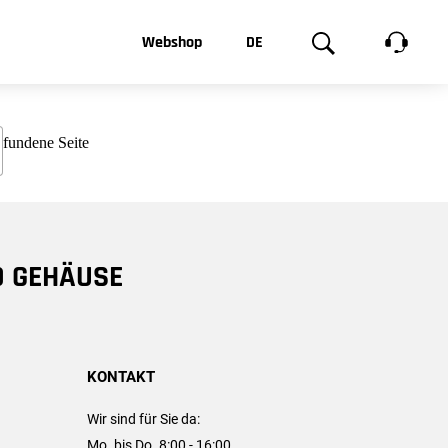
t, was Sie
Webshop
DE
te
Produktgalerie
EN
e
FR
chsen
D GEHÄUSE
KONTAKT
Wir sind für Sie da:
Mo. bis Do. 8:00 - 16:00