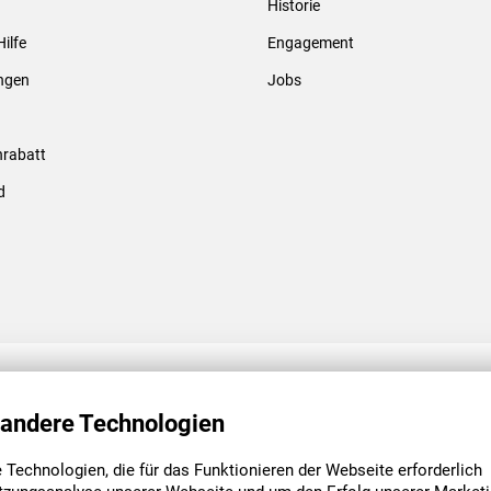
Historie
Gewindebolzen & -hülsen
Hilfe
Engagement
ungen
Jobs
rabatt
d
ENGAGEMENT
UNSERE NIEDE
 andere Technologien
Technologien, die für das Funktionieren der Webseite erforderlich