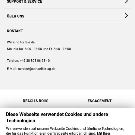
SUPPORT & SERVICE
Webshop
Kontakt
ÜBER UNS
FAQ
Unternehmen
Online-Hilfe
KONTAKT
Historie
Anleitungen
Wir sind für Sie da:
Engagement
Preise
Mo. bis Do. 8:00 - 16:00
und Fr. 8:00 - 15:00
Jobs
Mengenrabatt
Telefon:
+49 30 805 86 95 - 0
Versand
E-Mail:
service@schaeffer-ag.de
REACH & ROHS
ENGAGEMENT
Diese Webseite verwendet Cookies und andere
Technologien
Wir verwenden auf unserer Webseite Cookies und ähnliche Technologien,
die für das Funktionieren der Webseite erforderlich sind. Mit Ihrer