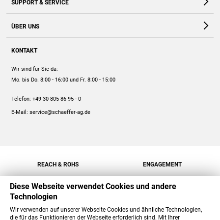
SUPPORT & SERVICE
Webshop
Kontakt
ÜBER UNS
FAQ
Unternehmen
Online-Hilfe
KONTAKT
Historie
Anleitungen
Wir sind für Sie da:
Engagement
Preise
Mo. bis Do. 8:00 - 16:00
und Fr. 8:00 - 15:00
Jobs
Mengenrabatt
Telefon:
+49 30 805 86 95 - 0
Versand
E-Mail:
service@schaeffer-ag.de
REACH & ROHS
ENGAGEMENT
Diese Webseite verwendet Cookies und andere
Technologien
Wir verwenden auf unserer Webseite Cookies und ähnliche Technologien,
die für das Funktionieren der Webseite erforderlich sind. Mit Ihrer