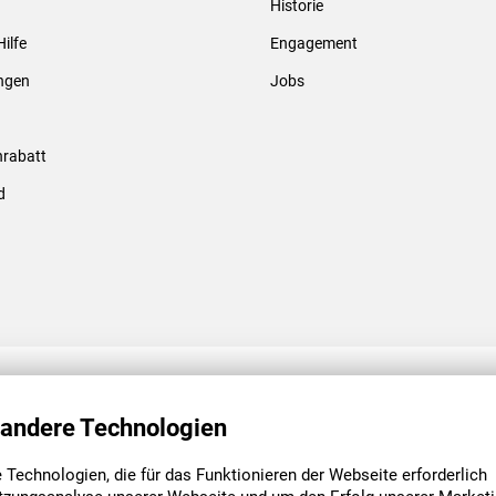
Historie
Gewindebolzen & -hülsen
Hilfe
Engagement
ungen
Jobs
rabatt
d
ENGAGEMENT
UNSERE NIEDE
 andere Technologien
Technologien, die für das Funktionieren der Webseite erforderlich