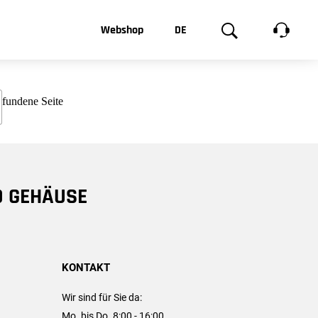
t, was Sie
Webshop
DE
te
Produktgalerie
EN
e
FR
chsen
D GEHÄUSE
KONTAKT
Wir sind für Sie da:
Mo. bis Do. 8:00 - 16:00