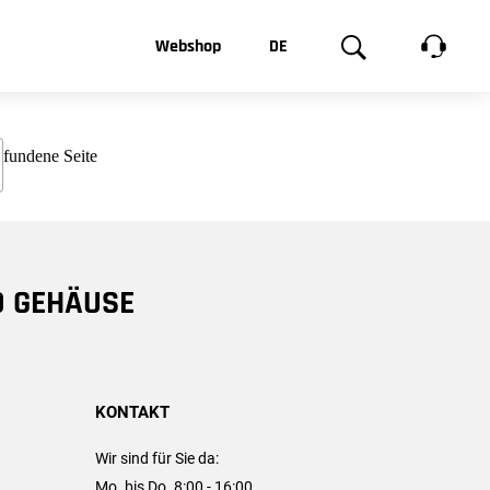
t, was Sie
Webshop
DE
te
Produktgalerie
EN
e
FR
chsen
D GEHÄUSE
KONTAKT
Wir sind für Sie da:
Mo. bis Do. 8:00 - 16:00