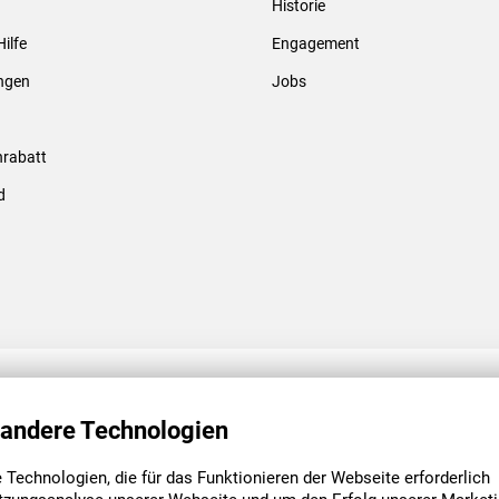
Historie
Gewindebolzen & -hülsen
Hilfe
Engagement
ungen
Jobs
rabatt
d
ENGAGEMENT
UNSERE NIEDE
 andere Technologien
Technologien, die für das Funktionieren der Webseite erforderlich