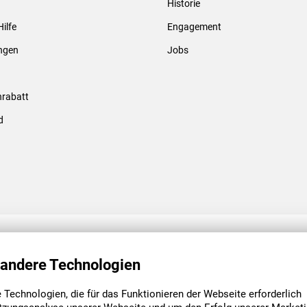
Historie
Gewindebolzen & -hülsen
Hilfe
Engagement
ungen
Jobs
rabatt
d
ENGAGEMENT
UNSERE NIEDE
 andere Technologien
Technologien, die für das Funktionieren der Webseite erforderlich