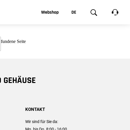
t, was Sie
Webshop
DE
te
Produktgalerie
EN
e
FR
chsen
D GEHÄUSE
KONTAKT
Wir sind für Sie da:
Mo. bis Do. 8:00 - 16:00