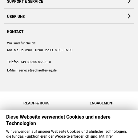
SUPPORT & SERVICE
Webshop
Kontakt
ÜBER UNS
FAQ
Unternehmen
Online-Hilfe
KONTAKT
Historie
Anleitungen
Wir sind für Sie da:
Engagement
Preise
Mo. bis Do. 8:00 - 16:00
und Fr. 8:00 - 15:00
Jobs
Mengenrabatt
Telefon:
+49 30 805 86 95 - 0
Versand
E-Mail:
service@schaeffer-ag.de
REACH & ROHS
ENGAGEMENT
Diese Webseite verwendet Cookies und andere
Technologien
Wir verwenden auf unserer Webseite Cookies und ähnliche Technologien,
die für das Funktionieren der Webseite erforderlich sind. Mit Ihrer