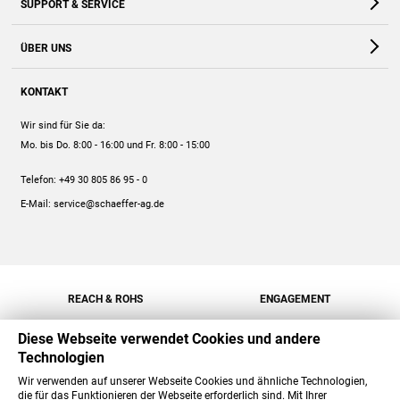
SUPPORT & SERVICE
Webshop
Kontakt
ÜBER UNS
FAQ
Unternehmen
Online-Hilfe
KONTAKT
Historie
Anleitungen
Wir sind für Sie da:
Engagement
Preise
Mo. bis Do. 8:00 - 16:00
und Fr. 8:00 - 15:00
Jobs
Mengenrabatt
Telefon:
+49 30 805 86 95 - 0
Versand
E-Mail:
service@schaeffer-ag.de
REACH & ROHS
ENGAGEMENT
Diese Webseite verwendet Cookies und andere
Technologien
Wir verwenden auf unserer Webseite Cookies und ähnliche Technologien,
die für das Funktionieren der Webseite erforderlich sind. Mit Ihrer