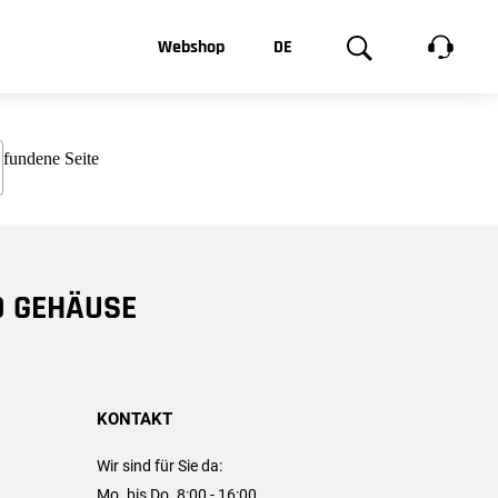
t, was Sie
Webshop
DE
te
Produktgalerie
EN
e
FR
chsen
D GEHÄUSE
KONTAKT
Wir sind für Sie da:
Mo. bis Do. 8:00 - 16:00