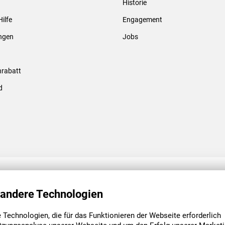
Historie
Gewindebolzen & -hülsen
Hilfe
Engagement
ungen
Jobs
rabatt
d
ENGAGEMENT
UNSERE NIEDE
 andere Technologien
Technologien, die für das Funktionieren der Webseite erforderlich