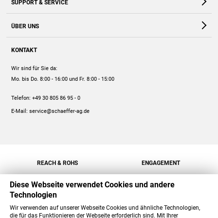
SUPPORT & SERVICE
Webshop
Kontakt
ÜBER UNS
FAQ
Unternehmen
Online-Hilfe
KONTAKT
Historie
Anleitungen
Wir sind für Sie da:
Engagement
Preise
Mo. bis Do. 8:00 - 16:00
und Fr. 8:00 - 15:00
Jobs
Mengenrabatt
Telefon:
+49 30 805 86 95 - 0
Versand
E-Mail:
service@schaeffer-ag.de
REACH & ROHS
ENGAGEMENT
Diese Webseite verwendet Cookies und andere
Technologien
Wir verwenden auf unserer Webseite Cookies und ähnliche Technologien,
die für das Funktionieren der Webseite erforderlich sind. Mit Ihrer