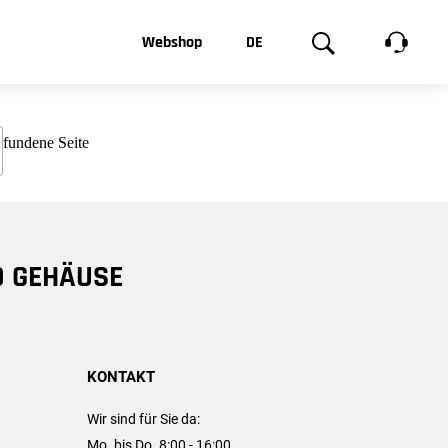
t, was Sie
Webshop
DE
te
Produktgalerie
EN
e
FR
chsen
D GEHÄUSE
KONTAKT
Wir sind für Sie da:
Mo. bis Do. 8:00 - 16:00