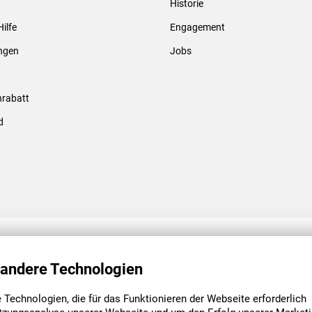
Historie
Gewindebolzen & -hülsen
Hilfe
Engagement
ungen
Jobs
rabatt
d
ENGAGEMENT
UNSERE NIEDE
 andere Technologien
Technologien, die für das Funktionieren der Webseite erforderlich