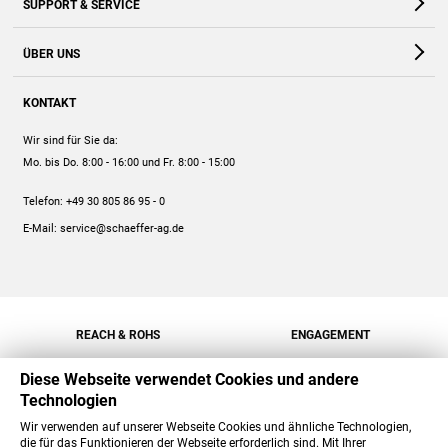
SUPPORT & SERVICE
Webshop
Kontakt
ÜBER UNS
FAQ
Unternehmen
Online-Hilfe
KONTAKT
Historie
Anleitungen
Wir sind für Sie da:
Engagement
Preise
Mo. bis Do. 8:00 - 16:00
und Fr. 8:00 - 15:00
Jobs
Mengenrabatt
Telefon:
+49 30 805 86 95 - 0
Versand
E-Mail:
service@schaeffer-ag.de
REACH & ROHS
ENGAGEMENT
Diese Webseite verwendet Cookies und andere
Technologien
Wir verwenden auf unserer Webseite Cookies und ähnliche Technologien,
die für das Funktionieren der Webseite erforderlich sind. Mit Ihrer