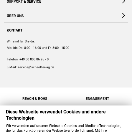
SUPPORT & SERVICE
Webshop
Kontakt
ÜBER UNS
FAQ
Unternehmen
Online-Hilfe
KONTAKT
Historie
Anleitungen
Wir sind für Sie da:
Engagement
Preise
Mo. bis Do. 8:00 - 16:00
und Fr. 8:00 - 15:00
Jobs
Mengenrabatt
Telefon:
+49 30 805 86 95 - 0
Versand
E-Mail:
service@schaeffer-ag.de
REACH & ROHS
ENGAGEMENT
Diese Webseite verwendet Cookies und andere
Technologien
Wir verwenden auf unserer Webseite Cookies und ähnliche Technologien,
die für das Funktionieren der Webseite erforderlich sind. Mit Ihrer