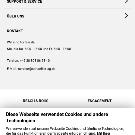
SUPPORT & SERVICE
Webshop
Kontakt
ÜBER UNS
FAQ
Unternehmen
Online-Hilfe
KONTAKT
Historie
Anleitungen
Wir sind für Sie da:
Engagement
Preise
Mo. bis Do. 8:00 - 16:00
und Fr. 8:00 - 15:00
Jobs
Mengenrabatt
Telefon:
+49 30 805 86 95 - 0
Versand
E-Mail:
service@schaeffer-ag.de
REACH & ROHS
ENGAGEMENT
Diese Webseite verwendet Cookies und andere
Technologien
Wir verwenden auf unserer Webseite Cookies und ähnliche Technologien,
die für das Funktionieren der Webseite erforderlich sind. Mit Ihrer