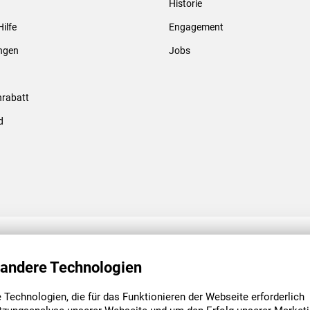
Historie
Gewindebolzen & -hülsen
Hilfe
Engagement
ungen
Jobs
rabatt
d
ENGAGEMENT
UNSERE NIEDE
 andere Technologien
Technologien, die für das Funktionieren der Webseite erforderlich