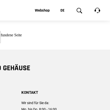
t, was Sie
Webshop
DE
te
Produktgalerie
EN
e
FR
chsen
D GEHÄUSE
KONTAKT
Wir sind für Sie da:
Mo. bis Do. 8:00 - 16:00