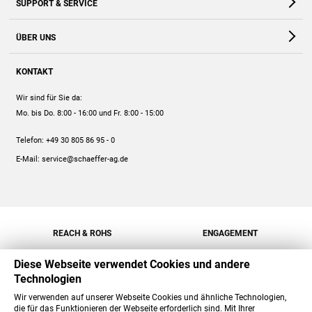
SUPPORT & SERVICE
Webshop
Kontakt
ÜBER UNS
FAQ
Unternehmen
Online-Hilfe
KONTAKT
Historie
Anleitungen
Wir sind für Sie da:
Engagement
Preise
Mo. bis Do. 8:00 - 16:00
und Fr. 8:00 - 15:00
Jobs
Mengenrabatt
Telefon:
+49 30 805 86 95 - 0
Versand
E-Mail:
service@schaeffer-ag.de
REACH & ROHS
ENGAGEMENT
Diese Webseite verwendet Cookies und andere
Technologien
Wir verwenden auf unserer Webseite Cookies und ähnliche Technologien,
die für das Funktionieren der Webseite erforderlich sind. Mit Ihrer